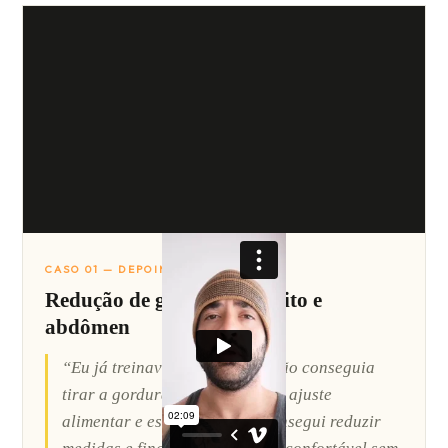
CASO 01 — DEPOIMENTO
Redução de gordura no peito e
abdômen
“Eu já treinava há anos, mas não conseguia
tirar a gordura do peito. Com o ajuste
alimentar e estrutura certa, consegui reduzir