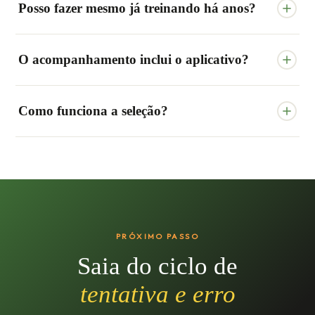
Posso fazer mesmo já treinando há anos?
alimentar, não com radicalismo.
Sim. Muitos dos nossos alunos já treinavam, mas
O acompanhamento inclui o aplicativo?
precisavam de estrutura alimentar adequada.
O aplicativo é utilizado como ferramenta de suporte para
Como funciona a seleção?
organização e monitoramento. A estratégia é conduzida
dentro do acompanhamento.
Após o contato inicial, avaliamos seu momento atual e
objetivos para verificar se o acompanhamento é
adequado para você.
PRÓXIMO PASSO
Saia do ciclo de
tentativa e erro