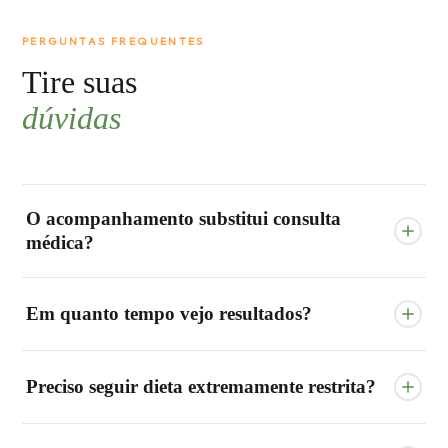
PERGUNTAS FREQUENTES
Tire suas
dúvidas
O acompanhamento substitui consulta
médica?
Não. O processo é nutricional e estratégico. Caso
Em quanto tempo vejo resultados?
necessário, orientamos avaliação médica complementar.
Resultados variam. Algumas pessoas percebem
Preciso seguir dieta extremamente restrita?
mudanças nas primeiras semanas, mas transformação
consistente exige continuidade.
Não. Trabalhamos com estratégia e organização