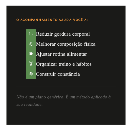
O ACOMPANHAMENTO AJUDA VOCÊ A:
Reduzir gordura corporal
📉
Melhorar composição física
💪
Ajustar rotina alimentar
🍽️
Organizar treino e hábitos
🏋️
Construir constância
🔄
Não é um plano genérico. É um método aplicado à
sua realidade.