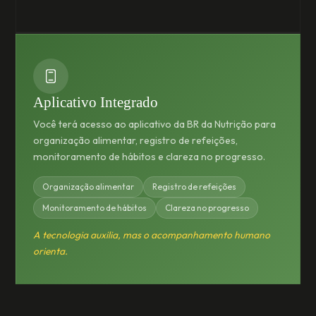
Aplicativo Integrado
Você terá acesso ao aplicativo da BR da Nutrição para
organização alimentar, registro de refeições,
monitoramento de hábitos e clareza no progresso.
Organização alimentar
Registro de refeições
Monitoramento de hábitos
Clareza no progresso
A tecnologia auxilia, mas o acompanhamento humano
orienta.