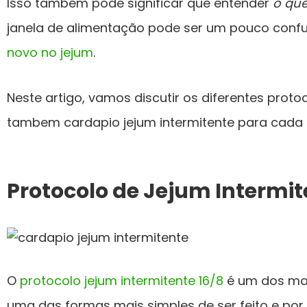
Isso também pode significar que entender
o qu
janela de alimentação pode ser um pouco confu
novo no jejum
.
Neste artigo, vamos discutir os diferentes prot
tambem cardapio jejum intermitente para cada 
Protocolo de Jejum Intermit
O
protocolo jejum intermitente 16/8
é um dos mai
uma das formas mais simples de ser feito e por 