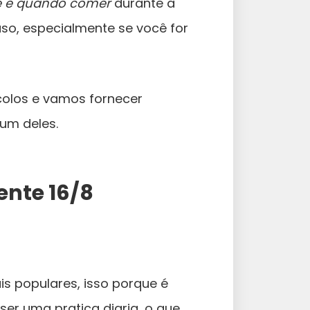
e e quando comer
durante a
so, especialmente se você for
ocolos e vamos fornecer
um deles.
ente 16/8
s populares, isso porque é
ser uma pratica diaria, o que