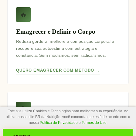
🔥
Emagrecer e Definir o Corpo
Reduza gordura, melhore a composição corporal e
recupere sua autoestima com estratégia e
constância. Sem modismos, sem radicalismos.
QUERO EMAGRECER COM MÉTODO →
💪
Este site utiliza Cookies e Tecnologias para melhorar sua experiência. Ao
utilizar nosso site BR da Nutrição, você concorda que está de acordo com a
nossa
Política de Privacidade
e
Termos de Uso
.
Gordura no Peito (Lipomastia)
Estratégia específica para homens que sofrem com