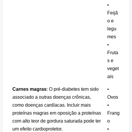
•
Feijã
o e
legu
mes
•
Fruta
s e
veget
ais
Carnes magras
: O pré-diabetes tem sido
•
associado a outras doenças crônicas,
Ovos
como doenças cardíacas. Incluir mais
•
proteínas magras em oposição a proteínas
Frang
com alto teor de gordura saturada pode ter
o
um efeito cardioprotetor.
•