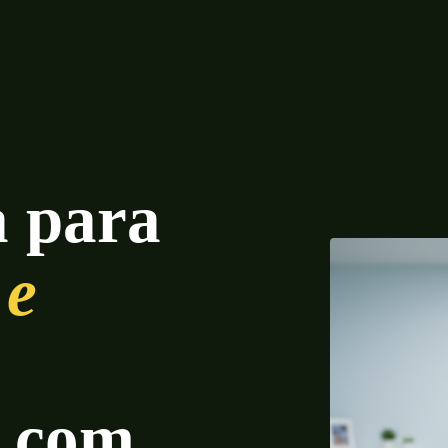
a para
 e
— com