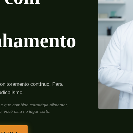
nhamento
monitoramento contínuo. Para
adicalismo.
ne que combine estratégia alimentar,
 você está no lugar certo.