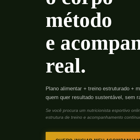
método
e acompa
real.
Plano alimentar + treino estruturado + 
quem quer resultado sustentável, sem r
Se você procura um nutricionista esportivo onli
estrutura de treino e acompanhamento contínuo,