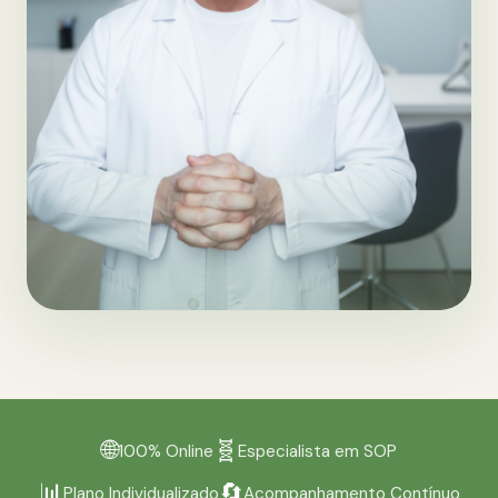
🌐
🧬
100% Online
Especialista em SOP
📊
🔄
Plano Individualizado
Acompanhamento Contínuo