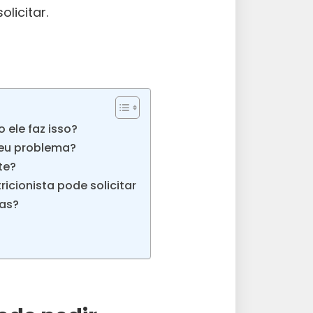
licitar.
 ele faz isso?
seu problema?
te?
icionista pode solicitar
tas?