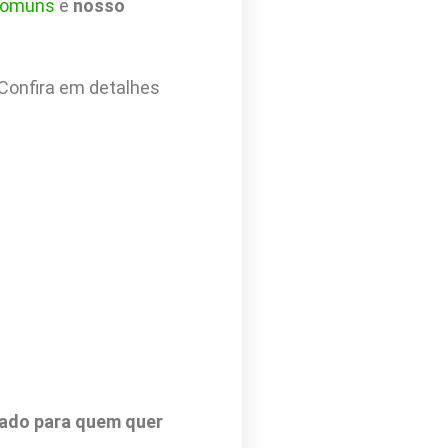
comuns
e
nosso
 Confira em detalhes
cado para quem quer