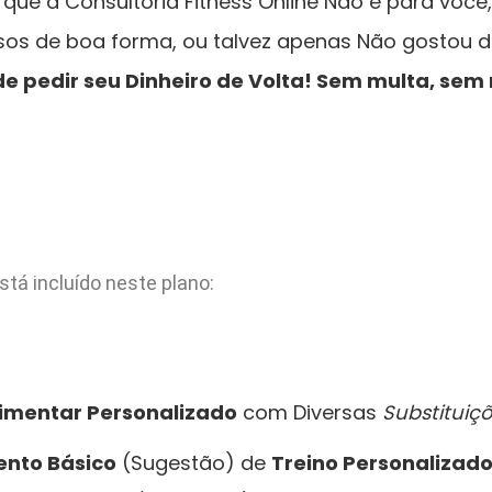
 que a Consultoria Fitness Online Não é para você
sos de boa forma, ou talvez apenas Não gostou 
e pedir seu Dinheiro de Volta! Sem multa, sem
stá incluído neste plano:
limentar Personalizado
com Diversas
Substituiç
ento Básico
(Sugestão) de
Treino Personalizad