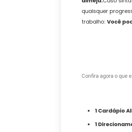
almeja.
Caso sinta
quaisquer progres
trabalho:
Você pod
Confira agora o que e
1 Cardápio A
1 Direcionam