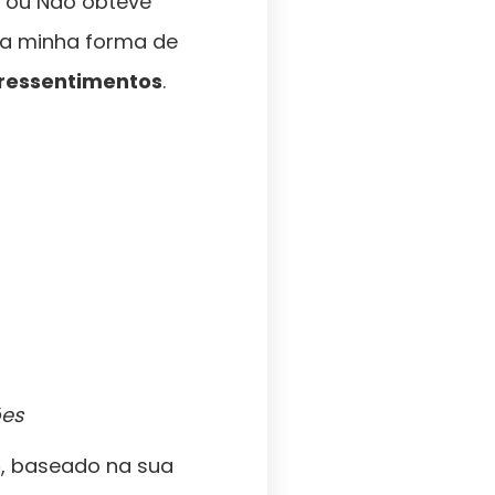
, ou Não obteve
da minha forma de
 ressentimentos
.
ões
o
, baseado na sua