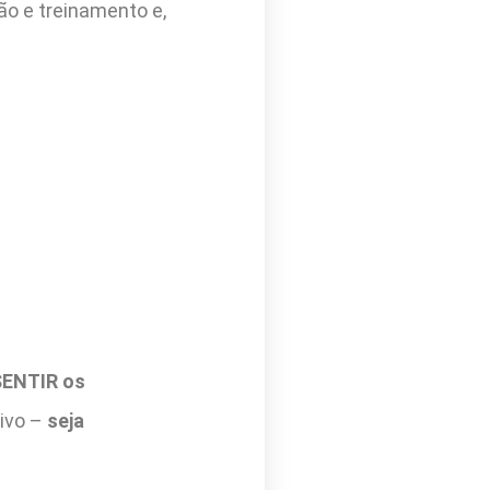
ção e treinamento e,
SENTIR os
tivo –
seja