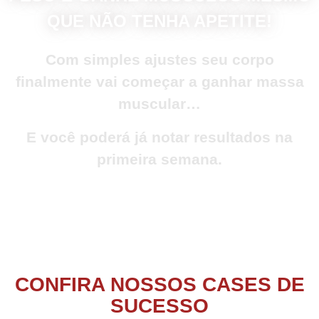
QUE NÃO TENHA APETITE!
Com simples ajustes seu corpo
finalmente vai começar a ganhar massa
muscular…
E você poderá já notar resultados na
primeira semana.
CONFIRA NOSSOS CASES DE
SUCESSO