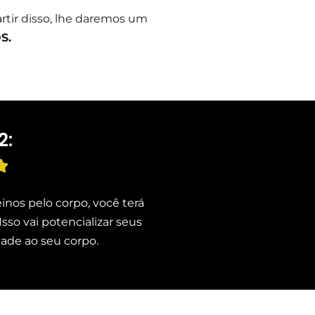
artir disso, lhe daremos um
S.
2:

inos pelo corpo, você terá
so vai potencializar seus
dade ao seu corpo.