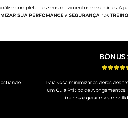
 análise completa dos seus movimentos e exercícios. A p
IMIZAR SUA PERFOMANCE
e
SEGURANÇA
nos
TREINO
BÔNUS 




mostrando
Para você minimizar as dores dos tre
um Guia Prático de Alongamentos. Is
treinos e gerar mais mobili