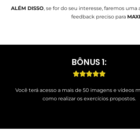
ALÉM DISSO
, se for do seu interesse, faremos uma
feedback preciso para
MAX
BÔNUS 1:





Você terá acesso a mais de 50 imagens e vídeos 
como realizar os exercícios propostos.