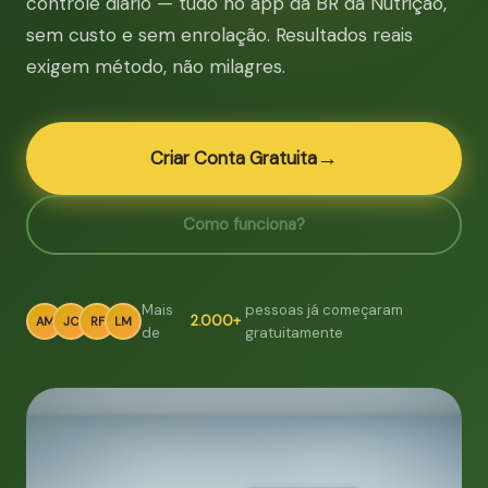
controle diário — tudo no app da BR da Nutrição,
sem custo e sem enrolação. Resultados reais
exigem método, não milagres.
→
Criar Conta Gratuita
Como funciona?
Mais
pessoas já começaram
2.000+
AM
JC
RF
LM
de
gratuitamente