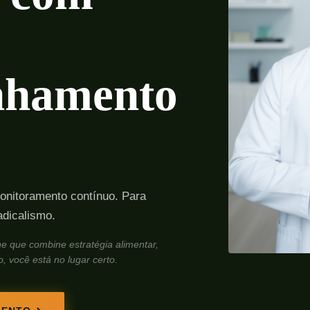
nhamento
monitoramento contínuo. Para
adicalismo.
ne que combine estratégia alimentar,
 você está no lugar certo.