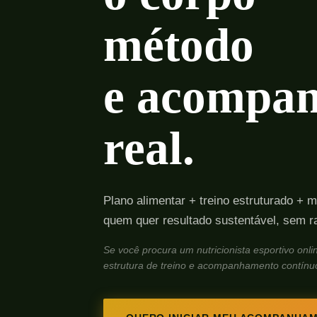
método
e acompa
real.
Plano alimentar + treino estruturado + 
quem quer resultado sustentável, sem r
Se você procura um nutricionista esportivo onli
estrutura de treino e acompanhamento contínuo,