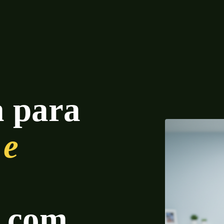
a para
 e
— com