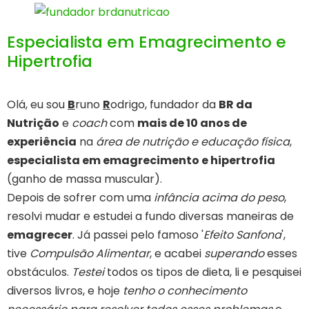
Especialista em Emagrecimento e
Hipertrofia
Olá, eu sou
B
runo
R
odrigo, fundador da
BR da
Nutrição
e
coach
com
mais de 10 anos de
experiência
na
área de nutrição e educação física
,
especialista em emagrecimento e hipertrofia
(ganho de massa muscular).
Depois de sofrer com uma
infância acima do peso
,
resolvi mudar e estudei a fundo diversas maneiras de
emagrecer
. Já passei pelo famoso '
Efeito Sanfona
',
tive
Compulsão Alimentar
, e acabei
superando
esses
obstáculos.
Testei
todos os tipos de dieta, li e pesquisei
diversos livros, e hoje
tenho o conhecimento