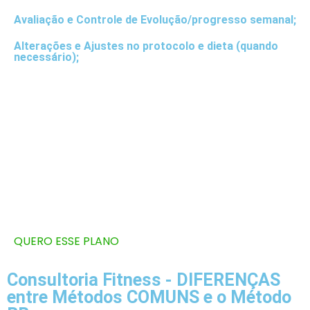
Avaliação e Controle de Evolução/progresso semanal;
Alterações e Ajustes no protocolo e dieta (quando
necessário);
Monitoramento e Contato - Suporte Diário via
Whatsapp/ Skype
Análise de Movimentos/exercícios
Guia Prático de Alongamentos
Direito a 6 video-calls (chamadas de video)
Acesso Livre ao Programa MEC - Metodo Emagrecer
Comendo (clique para saber mais)
QUERO ESSE PLANO
Consultoria Fitness - DIFERENÇAS
entre Métodos COMUNS e o Método