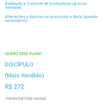
Avaliação e Controle de Evolução/progresso
Semanal;
Alterações e Ajustes no protocolo e dieta (quando
necessário);
Análise de movimentos/exercícios
Monitoramento e Contato - Suporte Diário via
Whatsapp​
QUERO ESSE PLANO
DISCÍPULO
(Mais Vendido)
R$ 272
/trimestral (três meses)