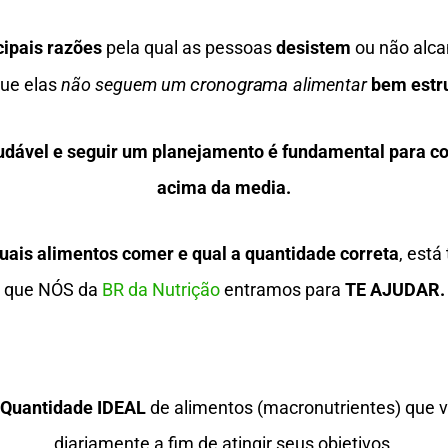
cipais razões
pela qual as pessoas
desistem
ou não alc
cronograma 
que elas
não seguem um
alimentar
bem estr
udável e seguir um planejamento é fundamental para c
acima da media.
uais alimentos comer e qual a quantidade correta
, está
que NÓS da
BR da Nutrição
entramos para
TE AJUDAR.
 Quantidade IDEAL
de alimentos (macronutrientes) que v
diariamente a fim de atingir seus objetivos.