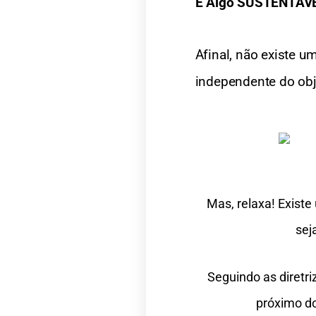
É Algo SUSTENTÁV
Afinal, não existe um
independente do obje
Mas, relaxa! Exist
sej
Seguindo as diretr
próximo do