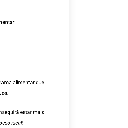
entar – 
rama 
alimentar que
vos.
onseguirá estar mais
peso ideal
!