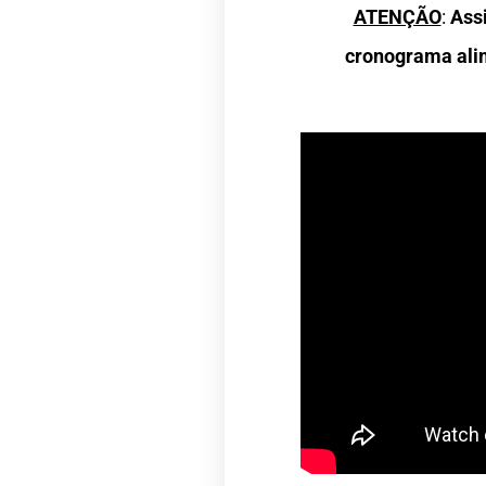
ATENÇÃO
:
Assi
cronograma ali