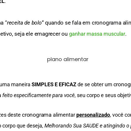
EL
. 
a “
receita de bolo
” quando se fala em cronograma alim
tivo, seja ele emagrecer ou 
. 
ganhar massa muscular
cronog
e uma maneira
SIMPLES E EFICAZ
de se obter um
a
feito especificamente para você
, seu corpo e seus objeti
cronograma 
izes deste
alimentar
personalizado
, você c
 corpo que deseja,
Melhorando Sua SAUDE e atingindo o 