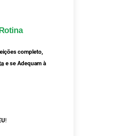
Rotina
eições completo, 
ta
 e se Adequam à 
EU
!