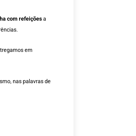
lha com refeições
a
rências.
entregamos em
esmo, nas palavras de