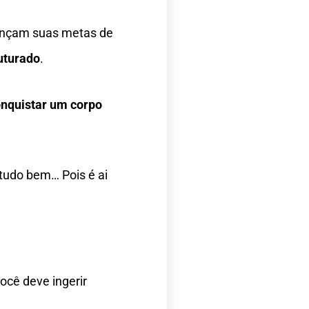
ançam suas metas de
uturado
.
onquistar um corpo
 tudo bem… Pois é ai
ocê deve ingerir