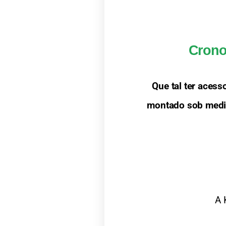
Crono
Que tal ter aces
montado sob medid
A 