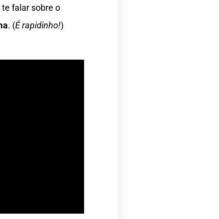
te falar sobre o
ma
. (
É rapidinho!
)