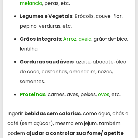
melancia
, peras, etc.
Legumes e Vegetais
: Brócolis, couve-flor,
pepino, verduras, etc.
Grãos integrais
:
Arroz
,
aveia
, grão-de-bico,
lentilha.
Gorduras saudáveis
: azeite, abacate, óleo
de coco, castanhas, amendoim, nozes,
sementes.
Proteínas
: carnes, aves, peixes,
ovos
, etc.
Ingerir
bebidas sem calorias
, como água, chás e
café (sem açúcar), mesmo em jejum, também
podem
ajudar a controlar sua fome/ apetite
.