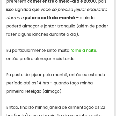
preferem
comer entre o meio-dia e 20:00,
pois
isso significa que você
só precisa jejuar enquanto
dorme e
pular o café da manhã
– e ainda
poderá almoçar e jantar tranquilo (além de poder
fazer alguns lanches durante o dia).
Eu particularmente sinto muita
fome a noite
,
então prefiro almoçar mais tarde.
Eu gosto de jejuar pela manhã, então eu estendo
período até as 14 hrs – quando faço minha
primeira refeição (almoço).
Então, finalizo minha janela de alimentação as 22
hrs (janta) e vou dormir. No dia seguinte, repito