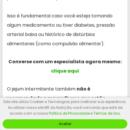
Isso é fundamental caso você esteja tomando
algum medicamento ou tiver diabetes, pressão
arterial baixa ou histórico de distúrbios
alimentares (como compulsão alimentar).
Converse com um especialista agora mesmo:
clique aqui
O jejum intermitente também
não é
recomendado para mulheres que estão
Este site utiliza Cookies e Tecnologias para melhorar sua experiência.
tentando engravidar ou que já estão
Ao utilizar nosso site BR da Nutrição, você concorda que está de
acordo com a nossa
Política de Privacidade
e
Termos de Uso
.
grávidas
, ou amamentando
.
Aceitar