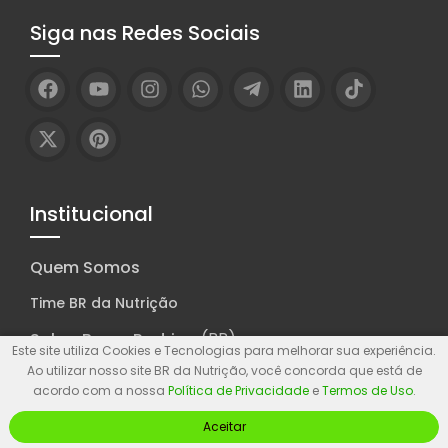
Siga nas Redes Sociais
Institucional
Quem Somos
Time BR da Nutrição
(BR)
Sobre Bruno Rodrigo
Este site utiliza Cookies e Tecnologias para melhorar sua experiência.
Ao utilizar nosso site BR da Nutrição, você concorda que está de
Diretrizes e Política de Qualidade
acordo com a nossa
Política de Privacidade
e
Termos de Uso
.
Parcerias & Colaborações
Aceitar