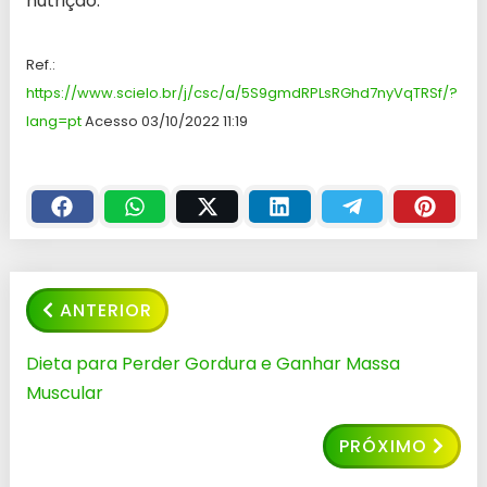
nutrição.
Ref.:
https://www.scielo.br/j/csc/a/5S9gmdRPLsRGhd7nyVqTRSf/?
lang=pt
Acesso 03/10/2022 11:19
ANTERIOR
Dieta para Perder Gordura e Ganhar Massa
Muscular
PRÓXIMO