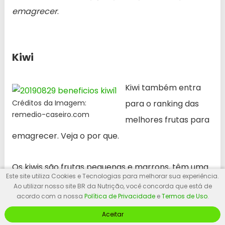
emagrecer
.
Kiwi
Kiwi também entra
Créditos da Imagem:
para o ranking das
remedio-caseiro.com
melhores frutas para
emagrecer. Veja o por que.
Os kiwis são frutas pequenas e marrons, têm uma
Este site utiliza Cookies e Tecnologias para melhorar sua experiência.
polpa verde brilhante e pequeninas sementes
Ao utilizar nosso site BR da Nutrição, você concorda que está de
acordo com a nossa
Política de Privacidade
e
Termos de Uso
.
pretas no seu interior.
Aceitar