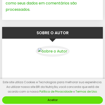
como seus dados em comentários são
processados
.
SOBRE O AUTOR
Este site utiliza Cookies e Tecnologias para melhorar sua experiência.
Ao utilizar nosso site BR da Nutrição, você concorda que está de
Bruno Rodrigo é nutricionista com mais
acordo com a nossa
Política de Privacidade
e
Termos de Uso
.
de 12 anos de experiência em
Aceitar
consultoria fitness online, especialista