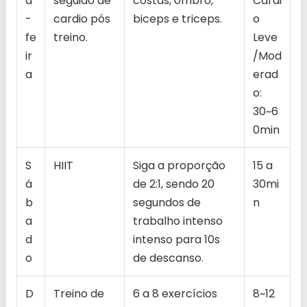
a
seguido de
costas, ombro,
Cardi
-
cardio pós
biceps e triceps.
o
fe
treino.
Leve
ir
/Mod
a
erad
o:
30~6
0min
S
HIIT
Siga a proporção
15 a
á
de 2:1, sendo 20
30mi
b
segundos de
n
a
trabalho intenso
d
intenso para 10s
o
de descanso.
D
Treino de
6 a 8 exercícios
8~12