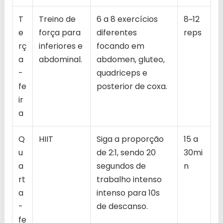
T
Treino de
6 a 8 exercícios
8~12
e
força para
diferentes
reps
rç
inferiores e
focando em
a
abdominal.
abdomen, gluteo,
-
quadriceps e
fe
posterior de coxa.
ir
a
Q
HIIT
Siga a proporção
15 a
u
de 2:1, sendo 20
30mi
a
segundos de
n
rt
trabalho intenso
a
intenso para 10s
-
de descanso.
fe