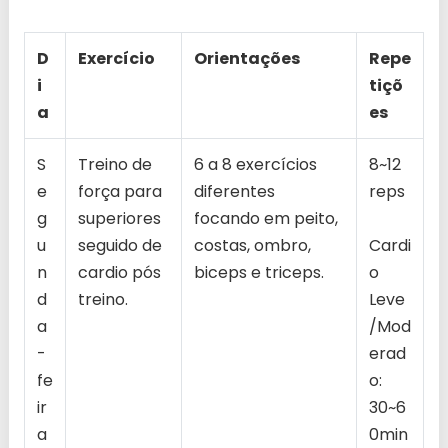
D
Exercício
Orientações
Repe
i
tiçõ
a
es
S
Treino de
6 a 8 exercícios
8~12
e
força para
diferentes
reps
g
superiores
focando em peito,
u
seguido de
costas, ombro,
Cardi
n
cardio pós
biceps e triceps.
o
d
treino.
Leve
a
/Mod
-
erad
fe
o:
ir
30~6
a
0min