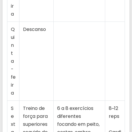
ir
a
Q
Descanso
ui
n
t
a
-
fe
ir
a
S
Treino de
6 a 8 exercícios
8~12
e
força para
diferentes
reps
xt
superiores
focando em peito,