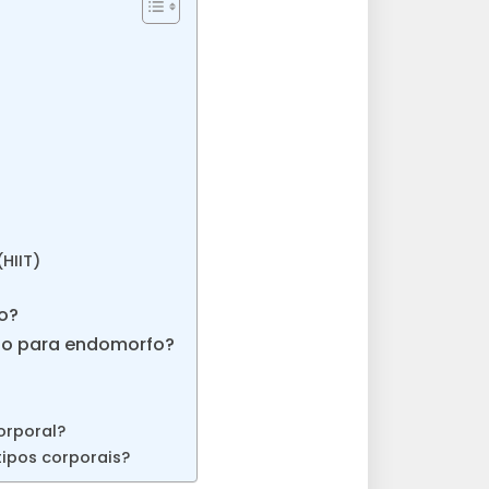
(HIIT)
o?
ino para endomorfo?
orporal?
ipos corporais?