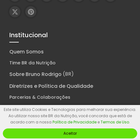
Institucional
Quem Somos
Time BR da Nutrição
(BR)
Sobre Bruno Rodrigo
Diretrizes e Política de Qualidade
Parcerias & Colaborações
Termos de Uso |
Política de Privacidade
|
Aviso
Este site utiliza Cookies e Tecnologias para melhorar sua experiência.
Legal
|
Contato
Ao utilizar nosso site BR da Nutrição, você concorda que está de
acordo com a nossa
Política de Privacidade
e
Termos de Uso
.
Serviços
Aceitar