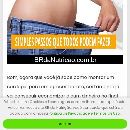
Bom, agora que você já sabe como montar um
cardapio para emagrecer barato, certamente já
vai conseguir economizar algum dinheiro no final
Este site utiliza Cookies e Tecnologias para melhorar sua experiência.
do mês.
Ao utilizar nosso site BR da Nutrição, você concorda que está de
acordo com a nossa
Política de Privacidade
e
Termos de Uso
.
Sendo assim, para
poupar maiores gastos e
Aceitar