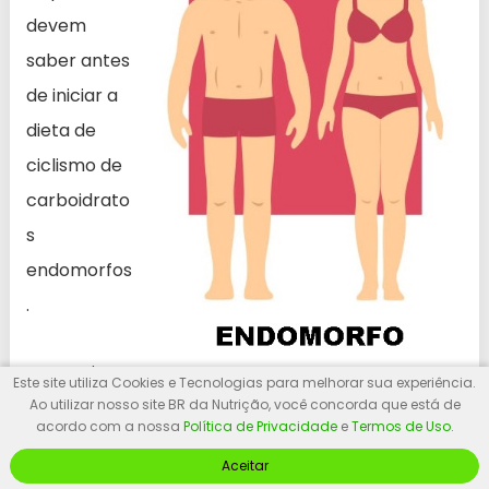
devem
saber antes
de iniciar a
dieta de
ciclismo de
carboidrato
s
endomorfos
.
Baixo
Este site utiliza Cookies e Tecnologias para melhorar sua experiência.
teor de gordura saturada e colesterol: A dieta
Ao utilizar nosso site BR da Nutrição, você concorda que está de
acordo com a nossa
Política de Privacidade
e
Termos de Uso
.
endomorfo é pobre em gordura saturada e
Aceitar
colesterol. Mesmo os comedores